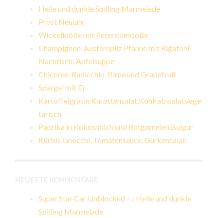
Helle und dunkle Spilling Marmelade
Prost Neujahr
Wickelklöße mit Petersiliensoße
Champignon-Austernpilz Pfanne mit Rigatoni -
Nachtisch: Apfelsuppe
Chicoree, Radicchio, Birne und Grapefruit
Spargel mit Ei
Kartoffelgratin,Karottensalat,Kohlrabisalat,vege
tarisch
Paprika in Kokosmilch und Rotgarnelen,Bulgur
Kürbis Gnocchi, Tomatensauce, Gurkensalat
NEUESTE KOMMENTARE
Super Star Car Unblocked
zu
Helle und dunkle
Spilling Marmelade