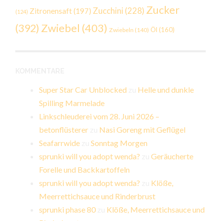
Zucker
Zucchini
(228)
Zitronensaft
(197)
(124)
Zwiebel
(403)
(392)
Öl
(160)
Zwiebeln
(140)
KOMMENTARE
Super Star Car Unblocked
zu
Helle und dunkle
Spilling Marmelade
Linkschleuderei vom 28. Juni 2026 –
betonflüsterer
zu
Nasi Goreng mit Geflügel
Seafarrwide
zu
Sonntag Morgen
sprunki will you adopt wenda?
zu
Geräucherte
Forelle und Backkartoffeln
sprunki will you adopt wenda?
zu
Klöße,
Meerrettichsauce und Rinderbrust
sprunki phase 80
zu
Klöße, Meerrettichsauce und