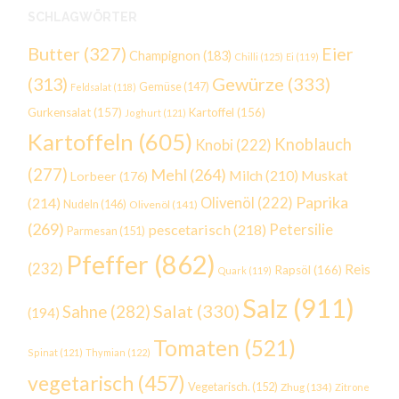
SCHLAGWÖRTER
Butter
(327)
Eier
Champignon
(183)
Chilli
(125)
Ei
(119)
Gewürze
(333)
(313)
Gemüse
(147)
Feldsalat
(118)
Gurkensalat
(157)
Kartoffel
(156)
Joghurt
(121)
Kartoffeln
(605)
Knoblauch
Knobi
(222)
(277)
Mehl
(264)
Milch
(210)
Muskat
Lorbeer
(176)
Paprika
(214)
Olivenöl
(222)
Nudeln
(146)
Olivenöl
(141)
(269)
Petersilie
pescetarisch
(218)
Parmesan
(151)
Pfeffer
(862)
(232)
Reis
Rapsöl
(166)
Quark
(119)
Salz
(911)
Salat
(330)
Sahne
(282)
(194)
Tomaten
(521)
Spinat
(121)
Thymian
(122)
vegetarisch
(457)
Vegetarisch.
(152)
Zhug
(134)
Zitrone