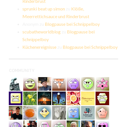
Rinderbrust
sprunki beat up simon
zu
Klöße,
Meerrettichsauce und Rinderbrust
Anonym
zu
Blogpause bei Schnippelboy
scubatheworldblog
zu
Blogpause bei
Schnippelboy
Küchenereignisse
zu
Blogpause bei Schnippelboy
COMMUNITY