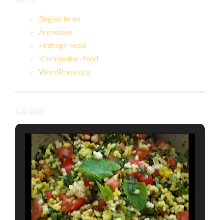
META
Registrieren
Anmelden
Eintrags-Feed
Kommentar-Feed
WordPress.org
GALERIE