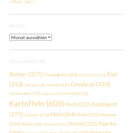
« Nov.
Jan. »
ARCHIV
Archiv
SCHLAGWÖRTER
Butter
(327)
Eier
Champignon
(183)
Chilli
(125)
Ei
(119)
Gewürze
(333)
(313)
Gemüse
(147)
Feldsalat
(118)
Gurkensalat
(157)
Kartoffel
(156)
Joghurt
(121)
Kartoffeln
(605)
Knoblauch
Knobi
(222)
(277)
Mehl
(264)
Milch
(210)
Muskat
Lorbeer
(176)
Paprika
(214)
Olivenöl
(222)
Nudeln
(146)
Olivenöl
(141)
(269)
Petersilie
pescetarisch
(218)
Parmesan
(151)