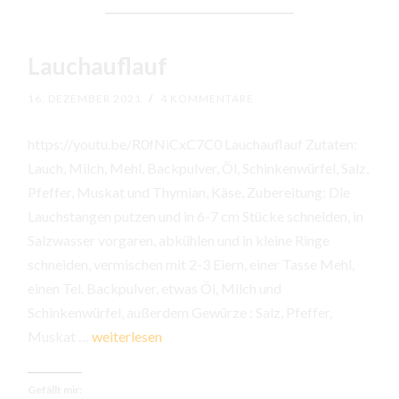
Lauchauflauf
16. DEZEMBER 2021
/
4 KOMMENTARE
https://youtu.be/R0fNiCxC7C0 Lauchauflauf Zutaten:
Lauch, Milch, Mehl, Backpulver, Öl, Schinkenwürfel, Salz,
Pfeffer, Muskat und Thymian, Käse, Zubereitung: Die
Lauchstangen putzen und in 6-7 cm Stücke schneiden, in
Salzwasser vorgaren, abkühlen und in kleine Ringe
schneiden, vermischen mit 2-3 Eiern, einer Tasse Mehl,
einen Tel. Backpulver, etwas Öl, Milch und
Schinkenwürfel, außerdem Gewürze : Salz, Pfeffer,
Lauchauflauf
Muskat …
weiterlesen
Gefällt mir: