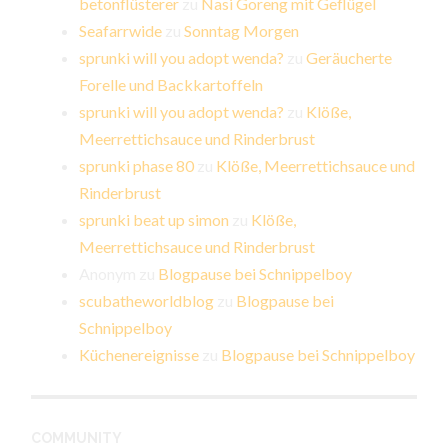
betonflüsterer
zu
Nasi Goreng mit Geflügel
Seafarrwide
zu
Sonntag Morgen
sprunki will you adopt wenda?
zu
Geräucherte
Forelle und Backkartoffeln
sprunki will you adopt wenda?
zu
Klöße,
Meerrettichsauce und Rinderbrust
sprunki phase 80
zu
Klöße, Meerrettichsauce und
Rinderbrust
sprunki beat up simon
zu
Klöße,
Meerrettichsauce und Rinderbrust
Anonym
zu
Blogpause bei Schnippelboy
scubatheworldblog
zu
Blogpause bei
Schnippelboy
Küchenereignisse
zu
Blogpause bei Schnippelboy
COMMUNITY