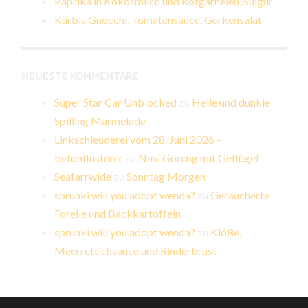
Paprika in Kokosmilch und Rotgarnelen,Bulgur
Kürbis Gnocchi, Tomatensauce, Gurkensalat
NEUESTE KOMMENTARE
Super Star Car Unblocked
zu
Helle und dunkle
Spilling Marmelade
Linkschleuderei vom 28. Juni 2026 –
betonflüsterer
zu
Nasi Goreng mit Geflügel
Seafarrwide
zu
Sonntag Morgen
sprunki will you adopt wenda?
zu
Geräucherte
Forelle und Backkartoffeln
sprunki will you adopt wenda?
zu
Klöße,
Meerrettichsauce und Rinderbrust