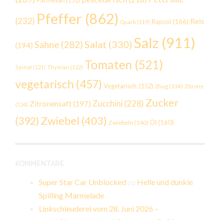
Pfeffer
(862)
(232)
Reis
Rapsöl
(166)
Quark
(119)
Salz
(911)
Salat
(330)
Sahne
(282)
(194)
Tomaten
(521)
Spinat
(121)
Thymian
(122)
vegetarisch
(457)
Vegetarisch.
(152)
Zhug
(134)
Zitrone
Zucker
Zucchini
(228)
Zitronensaft
(197)
(124)
Zwiebel
(403)
(392)
Öl
(160)
Zwiebeln
(140)
KOMMENTARE
Super Star Car Unblocked
zu
Helle und dunkle
Spilling Marmelade
Linkschleuderei vom 28. Juni 2026 –