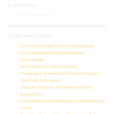
BLOGSTATISTIK
557.560 Besuche
TOP BEITRÄGE & SEITEN
Geschmorter Paprika mit Kartoffelstampf
Helle und dunkle Spilling Marmelade
Prost Neujahr
Wickelklöße mit Petersiliensoße
Champignon-Austernpilz Pfanne mit Rigatoni -
Nachtisch: Apfelsuppe
Chicoree, Radicchio, Birne und Grapefruit
Spargel mit Ei
Kartoffelgratin,Karottensalat,Kohlrabisalat,vege
tarisch