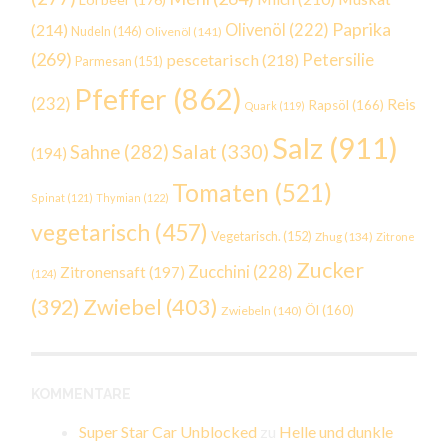
Paprika
(214)
Olivenöl
(222)
Nudeln
(146)
Olivenöl
(141)
(269)
Petersilie
pescetarisch
(218)
Parmesan
(151)
Pfeffer
(862)
(232)
Reis
Rapsöl
(166)
Quark
(119)
Salz
(911)
Salat
(330)
Sahne
(282)
(194)
Tomaten
(521)
Spinat
(121)
Thymian
(122)
vegetarisch
(457)
Vegetarisch.
(152)
Zhug
(134)
Zitrone
Zucker
Zucchini
(228)
Zitronensaft
(197)
(124)
Zwiebel
(403)
(392)
Öl
(160)
Zwiebeln
(140)
KOMMENTARE
Super Star Car Unblocked
zu
Helle und dunkle