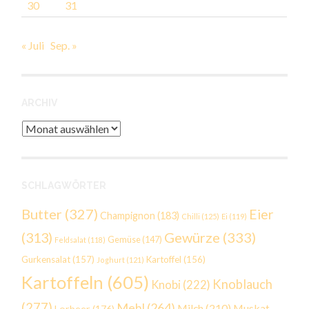
30
31
« Juli
Sep. »
ARCHIV
Archiv
SCHLAGWÖRTER
Butter
(327)
Eier
Champignon
(183)
Chilli
(125)
Ei
(119)
Gewürze
(333)
(313)
Gemüse
(147)
Feldsalat
(118)
Gurkensalat
(157)
Kartoffel
(156)
Joghurt
(121)
Kartoffeln
(605)
Knoblauch
Knobi
(222)
(277)
Mehl
(264)
Milch
(210)
Muskat
Lorbeer
(176)