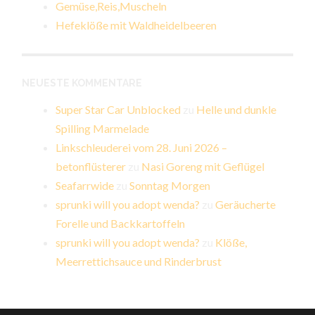
Gemüse,Reis,Muscheln
Hefeklöße mit Waldheidelbeeren
NEUESTE KOMMENTARE
Super Star Car Unblocked
zu
Helle und dunkle
Spilling Marmelade
Linkschleuderei vom 28. Juni 2026 –
betonflüsterer
zu
Nasi Goreng mit Geflügel
Seafarrwide
zu
Sonntag Morgen
sprunki will you adopt wenda?
zu
Geräucherte
Forelle und Backkartoffeln
sprunki will you adopt wenda?
zu
Klöße,
Meerrettichsauce und Rinderbrust