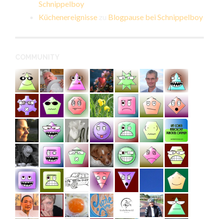
Schnippelboy
Küchenereignisse
zu
Blogpause bei Schnippelboy
COMMUNITY