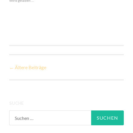
Wird geladen …
Beiträge-
←
Ältere Beiträge
Navigation
SUCHE
Suchen
nach: