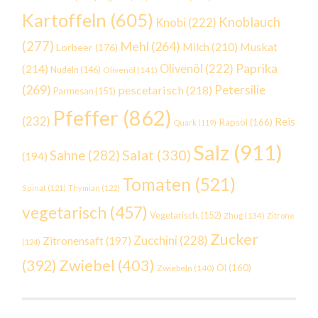
Kartoffeln
(605)
Knoblauch
Knobi
(222)
(277)
Mehl
(264)
Milch
(210)
Muskat
Lorbeer
(176)
Paprika
(214)
Olivenöl
(222)
Nudeln
(146)
Olivenöl
(141)
(269)
Petersilie
pescetarisch
(218)
Parmesan
(151)
Pfeffer
(862)
(232)
Reis
Rapsöl
(166)
Quark
(119)
Salz
(911)
Salat
(330)
Sahne
(282)
(194)
Tomaten
(521)
Spinat
(121)
Thymian
(122)
vegetarisch
(457)
Vegetarisch.
(152)
Zhug
(134)
Zitrone
Zucker
Zucchini
(228)
Zitronensaft
(197)
(124)
Zwiebel
(403)
(392)
Öl
(160)
Zwiebeln
(140)