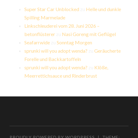
Super Star Car Unblocked
zu
Helle und dunkle
Spilling Marmelade
Linkschleuderei vom 28. Juni 2026 –
betonflüsterer
zu
Nasi Goreng mit Geflügel
Seafarrwide
zu
Sonntag Morgen
sprunki will you adopt wenda?
zu
Geräucherte
Forelle und Backkartoffeln
sprunki will you adopt wenda?
zu
Klöße,
Meerrettichsauce und Rinderbrust
PROUDLY POWERED BY WORDPRESS
|
THEME: