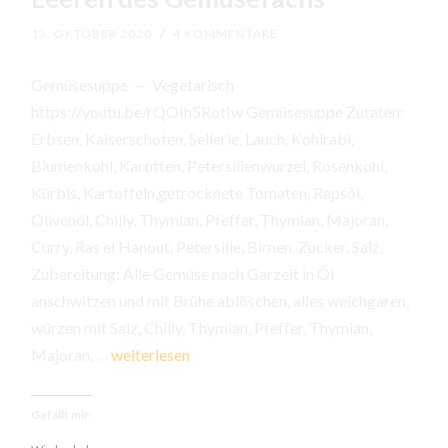
13. OKTOBER 2020
/
4 KOMMENTARE
Gemüsesuppe -- Vegetarisch
https://youtu.be/rQOIh5RotIw Gemüsesuppe Zutaten:
Erbsen, Kaiserschoten, Sellerie, Lauch, Kohlrabi,
Blumenkohl, Karotten, Petersilienwurzel, Rosenkohl,
Kürbis, Kartoffeln,getrocknete Tomaten, Rapsöl,
Olivenöl, Chilly, Thymian, Pfeffer, Thymian, Majoran,
Curry, Ras el Hanout, Petersilie, Birnen, Zucker, Salz,
Zubereitung: Alle Gemüse nach Garzeit in Öl
anschwitzen und mit Brühe ablöschen, alles weichgaren,
würzen mit Salz, Chilly, Thymian, Pfeffer, Thymian,
Leeren
Majoran, …
weiterlesen
des
Gemüsefachs
Gefällt mir: