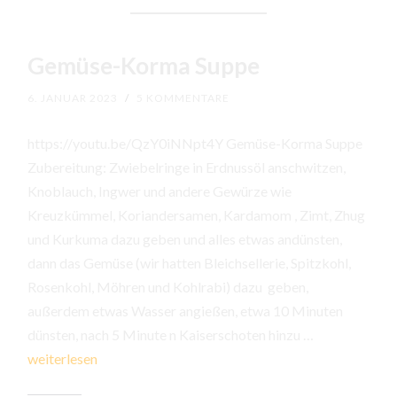
Gemüse-Korma Suppe
6. JANUAR 2023
/
5 KOMMENTARE
https://youtu.be/QzY0iNNpt4Y Gemüse-Korma Suppe
Zubereitung: Zwiebelringe in Erdnussöl anschwitzen,
Knoblauch, Ingwer und andere Gewürze wie
Kreuzkümmel, Koriandersamen, Kardamom , Zimt, Zhug
und Kurkuma dazu geben und alles etwas andünsten,
dann das Gemüse (wir hatten Bleichsellerie, Spitzkohl,
Rosenkohl, Möhren und Kohlrabi) dazu geben,
außerdem etwas Wasser angießen, etwa 10 Minuten
Gemüse-
dünsten, nach 5 Minute n Kaiserschoten hinzu …
Korma
weiterlesen
Suppe