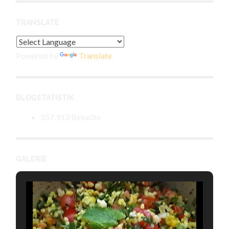
TRANSLATE
Powered by
Translate
BLOGSTATISTIK
557.913 Besuche
GALERIE