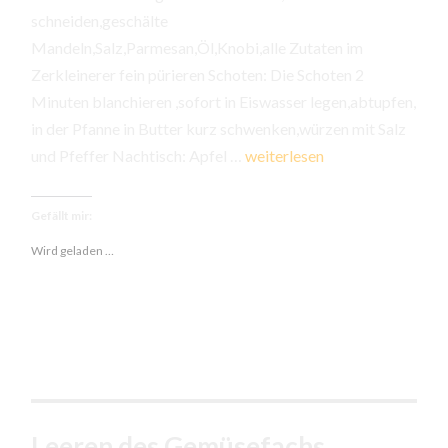
schneiden,geschälte
Mandeln,Salz,Parmesan,Öl,Knobi,alle Zutaten im
Zerkleinerer fein pürieren Schoten: Die Schoten 2
Minuten blanchieren ,sofort in Eiswasser legen,abtupfen,
in der Pfanne in Butter kurz schwenken,würzen mit Salz
Kaiserschoten
und Pfeffer Nachtisch: Apfel …
weiterlesen
und
Reis,
Gefällt mir:
Apfel
Wird geladen …
Leeren des Gemüsefachs