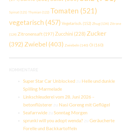
Tomaten
(521)
Spinat
(121)
Thymian
(122)
vegetarisch
(457)
Vegetarisch.
(152)
Zhug
(134)
Zitrone
Zucker
Zucchini
(228)
Zitronensaft
(197)
(124)
Zwiebel
(403)
(392)
Öl
(160)
Zwiebeln
(140)
KOMMENTARE
Super Star Car Unblocked
zu
Helle und dunkle
Spilling Marmelade
Linkschleuderei vom 28. Juni 2026 –
betonflüsterer
zu
Nasi Goreng mit Geflügel
Seafarrwide
zu
Sonntag Morgen
sprunki will you adopt wenda?
zu
Geräucherte
Forelle und Backkartoffeln