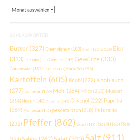
Archiv
SCHLAGWÖRTER
Butter
(327)
Eier
Champignon
(183)
Chilli
(125)
Ei
(119)
Gewürze
(333)
(313)
Gemüse
(147)
Feldsalat
(118)
Gurkensalat
(157)
Kartoffel
(156)
Joghurt
(121)
Kartoffeln
(605)
Knoblauch
Knobi
(222)
(277)
Mehl
(264)
Milch
(210)
Muskat
Lorbeer
(176)
Paprika
(214)
Olivenöl
(222)
Nudeln
(146)
Olivenöl
(141)
(269)
Petersilie
pescetarisch
(218)
Parmesan
(151)
Pfeffer
(862)
(232)
Reis
Rapsöl
(166)
Quark
(119)
Salz
(911)
Salat
(330)
Sahne
(282)
(194)