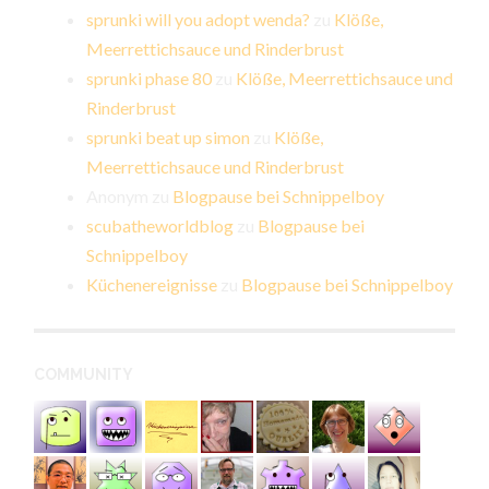
sprunki will you adopt wenda?
zu
Klöße,
Meerrettichsauce und Rinderbrust
sprunki phase 80
zu
Klöße, Meerrettichsauce und
Rinderbrust
sprunki beat up simon
zu
Klöße,
Meerrettichsauce und Rinderbrust
Anonym
zu
Blogpause bei Schnippelboy
scubatheworldblog
zu
Blogpause bei
Schnippelboy
Küchenereignisse
zu
Blogpause bei Schnippelboy
COMMUNITY