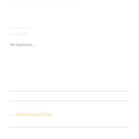
Gefällt mir:
Wird geladen …
Beitragsnavigation
←
Himmel und Erde