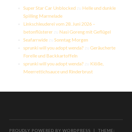
Super Star Car Unblocked
zu
Helle und dunkle
Spilling Marmelade
Linkschleuderei vom 28. Juni 2026 –
betonflüsterer
zu
Nasi Goreng mit Geflügel
Seafarrwide
zu
Sonntag Morgen
sprunki will you adopt wenda?
zu
Geräucherte
Forelle und Backkartoffeln
sprunki will you adopt wenda?
zu
Klöße,
Meerrettichsauce und Rinderbrust
PROUDLY POWERED BY WORDPRESS
|
THEME: