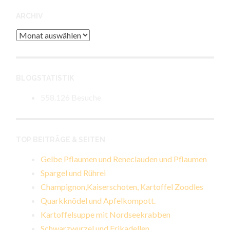
ARCHIV
Archiv
BLOGSTATISTIK
558.126 Besuche
TOP BEITRÄGE & SEITEN
Gelbe Pflaumen und Reneclauden und Pflaumen
Spargel und Rührei
Champignon,Kaiserschoten, Kartoffel Zoodles
Quarkknödel und Apfelkompott.
Kartoffelsuppe mit Nordseekrabben
Schwarzwurzel und Frikadellen