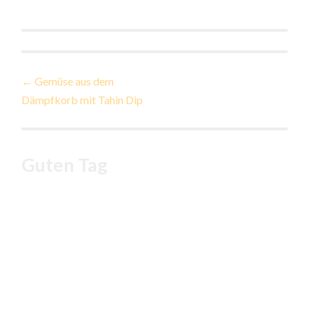
Beitragsnavigation
←
Gemüse aus dem
Dämpfkorb mit Tahin Dip
Guten Tag