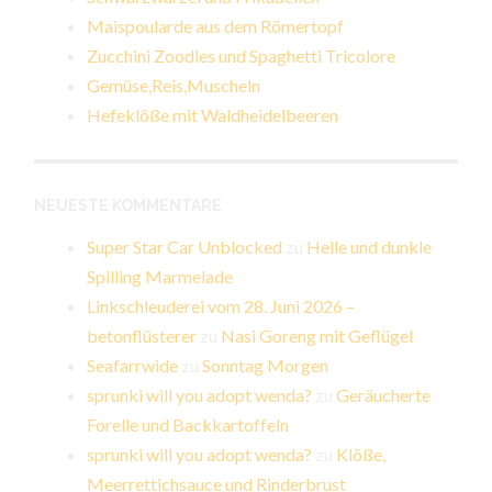
Maispoularde aus dem Römertopf
Zucchini Zoodles und Spaghetti Tricolore
Gemüse,Reis,Muscheln
Hefeklöße mit Waldheidelbeeren
NEUESTE KOMMENTARE
Super Star Car Unblocked
zu
Helle und dunkle
Spilling Marmelade
Linkschleuderei vom 28. Juni 2026 –
betonflüsterer
zu
Nasi Goreng mit Geflügel
Seafarrwide
zu
Sonntag Morgen
sprunki will you adopt wenda?
zu
Geräucherte
Forelle und Backkartoffeln
sprunki will you adopt wenda?
zu
Klöße,
Meerrettichsauce und Rinderbrust