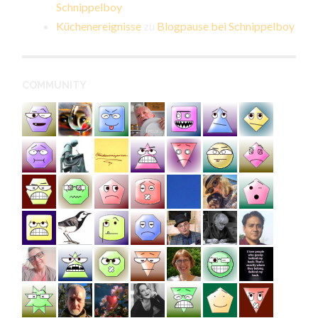
Schnippelboy
Küchenereignisse
zu
Blogpause bei Schnippelboy
COMMUNITY