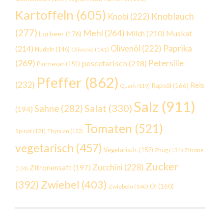
Kartoffeln
(605)
Knoblauch
Knobi
(222)
(277)
Mehl
(264)
Milch
(210)
Muskat
Lorbeer
(176)
Paprika
(214)
Olivenöl
(222)
Nudeln
(146)
Olivenöl
(141)
(269)
Petersilie
pescetarisch
(218)
Parmesan
(151)
Pfeffer
(862)
(232)
Reis
Rapsöl
(166)
Quark
(119)
Salz
(911)
Salat
(330)
Sahne
(282)
(194)
Tomaten
(521)
Spinat
(121)
Thymian
(122)
vegetarisch
(457)
Vegetarisch.
(152)
Zhug
(134)
Zitrone
Zucker
Zucchini
(228)
Zitronensaft
(197)
(124)
Zwiebel
(403)
(392)
Öl
(160)
Zwiebeln
(140)