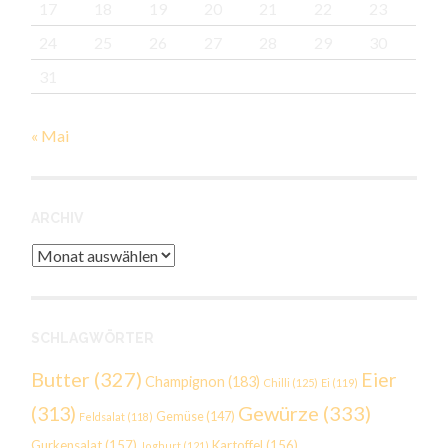
17
18
19
20
21
22
23
24
25
26
27
28
29
30
31
« Mai
ARCHIV
Archiv
SCHLAGWÖRTER
Butter
(327)
Eier
Champignon
(183)
Chilli
(125)
Ei
(119)
Gewürze
(333)
(313)
Gemüse
(147)
Feldsalat
(118)
Gurkensalat
(157)
Kartoffel
(156)
Joghurt
(121)