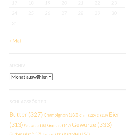
17
18
19
20
21
22
23
24
25
26
27
28
29
30
31
« Mai
ARCHIV
Archiv
SCHLAGWÖRTER
Butter
(327)
Eier
Champignon
(183)
Chilli
(125)
Ei
(119)
Gewürze
(333)
(313)
Gemüse
(147)
Feldsalat
(118)
Gurkensalat
(157)
Kartoffel
(156)
Joghurt
(121)