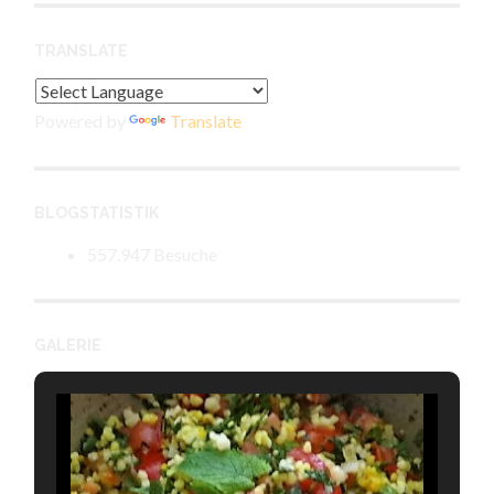
TRANSLATE
Powered by
Translate
BLOGSTATISTIK
557.947 Besuche
GALERIE