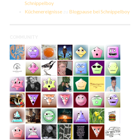
Schnippelboy
Küchenereignisse
zu
Blogpause bei Schnippelboy
COMMUNITY