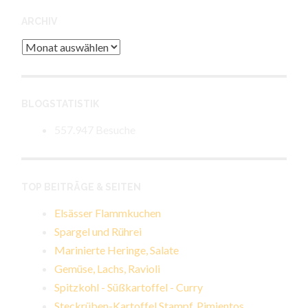
ARCHIV
Archiv
BLOGSTATISTIK
557.947 Besuche
TOP BEITRÄGE & SEITEN
Elsässer Flammkuchen
Spargel und Rührei
Marinierte Heringe, Salate
Gemüse, Lachs, Ravioli
Spitzkohl - Süßkartoffel - Curry
Steckrüben-Kartoffel Stampf, Pimientos,