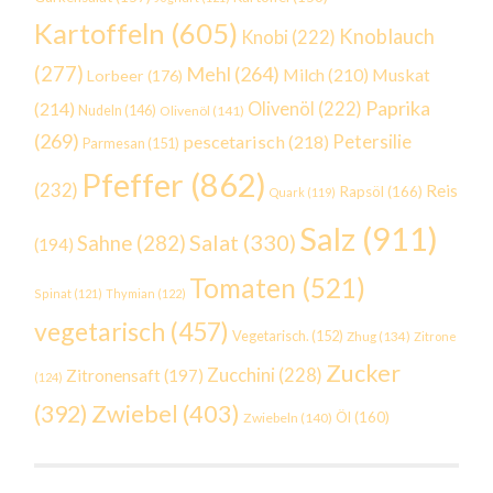
Kartoffeln
(605)
Knoblauch
Knobi
(222)
(277)
Mehl
(264)
Milch
(210)
Muskat
Lorbeer
(176)
Paprika
(214)
Olivenöl
(222)
Nudeln
(146)
Olivenöl
(141)
(269)
Petersilie
pescetarisch
(218)
Parmesan
(151)
Pfeffer
(862)
(232)
Reis
Rapsöl
(166)
Quark
(119)
Salz
(911)
Salat
(330)
Sahne
(282)
(194)
Tomaten
(521)
Spinat
(121)
Thymian
(122)
vegetarisch
(457)
Vegetarisch.
(152)
Zhug
(134)
Zitrone
Zucker
Zucchini
(228)
Zitronensaft
(197)
(124)
Zwiebel
(403)
(392)
Öl
(160)
Zwiebeln
(140)