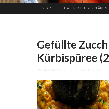
START
DATENSCHUTZERKLÄRUN
ZUM
INHALT
SPRINGEN
Gefüllte Zucch
Kürbispüree (2
29. JANUAR 2025
/
SCHNIPPELBOY