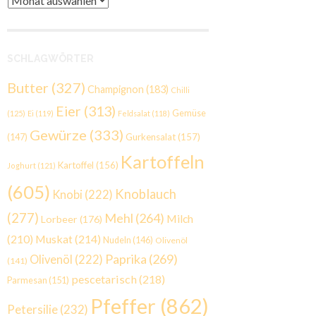
SCHLAGWÖRTER
Butter
(327)
Champignon
(183)
Chilli
Eier
(313)
Gemüse
(125)
Ei
(119)
Feldsalat
(118)
Gewürze
(333)
Gurkensalat
(157)
(147)
Kartoffeln
Kartoffel
(156)
Joghurt
(121)
(605)
Knoblauch
Knobi
(222)
(277)
Mehl
(264)
Milch
Lorbeer
(176)
(210)
Muskat
(214)
Nudeln
(146)
Olivenöl
Paprika
(269)
Olivenöl
(222)
(141)
pescetarisch
(218)
Parmesan
(151)
Pfeffer
(862)
Petersilie
(232)