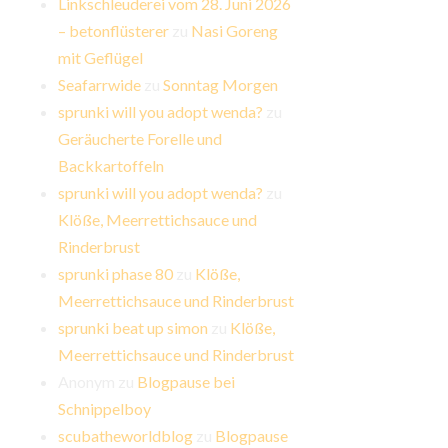
Linkschleuderei vom 28. Juni 2026
– betonflüsterer
zu
Nasi Goreng
mit Geflügel
Seafarrwide
zu
Sonntag Morgen
sprunki will you adopt wenda?
zu
Geräucherte Forelle und
Backkartoffeln
sprunki will you adopt wenda?
zu
Klöße, Meerrettichsauce und
Rinderbrust
sprunki phase 80
zu
Klöße,
Meerrettichsauce und Rinderbrust
sprunki beat up simon
zu
Klöße,
Meerrettichsauce und Rinderbrust
Anonym
zu
Blogpause bei
Schnippelboy
scubatheworldblog
zu
Blogpause