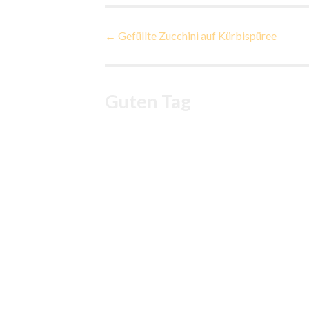
Beitragsnavigatio
←
Gefüllte Zucchini auf Kürbispüree
Guten Tag