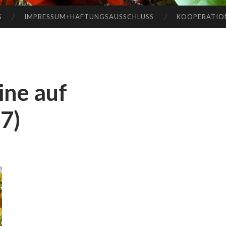
G
IMPRESSUM+HAFTUNGSAUSSCHLUSS
KOOPERATIO
ine auf
7)