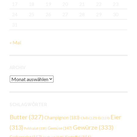
17
18
19
20
21
22
23
24
25
26
27
28
29
30
31
« Mai
ARCHIV
Archiv
SCHLAGWÖRTER
Butter
(327)
Eier
Champignon
(183)
Chilli
(125)
Ei
(119)
Gewürze
(333)
(313)
Gemüse
(147)
Feldsalat
(118)