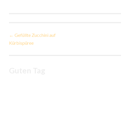
Beitragsnavigation
←
Gefüllte Zucchini auf
Kürbispüree
Guten Tag