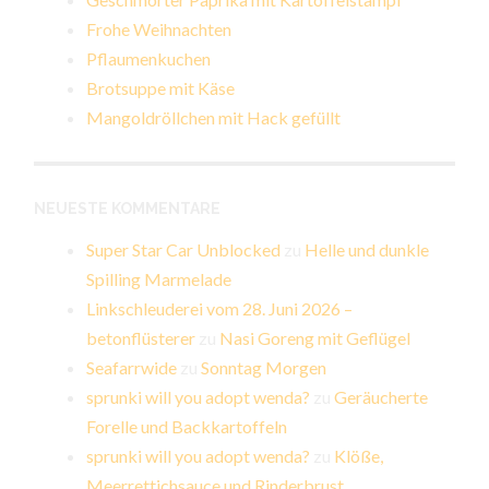
Frohe Weihnachten
Pflaumenkuchen
Brotsuppe mit Käse
Mangoldröllchen mit Hack gefüllt
NEUESTE KOMMENTARE
Super Star Car Unblocked
zu
Helle und dunkle
Spilling Marmelade
Linkschleuderei vom 28. Juni 2026 –
betonflüsterer
zu
Nasi Goreng mit Geflügel
Seafarrwide
zu
Sonntag Morgen
sprunki will you adopt wenda?
zu
Geräucherte
Forelle und Backkartoffeln
sprunki will you adopt wenda?
zu
Klöße,
Meerrettichsauce und Rinderbrust