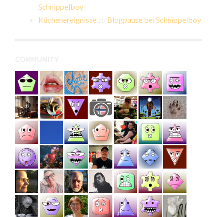
Schnippelboy
Küchenereignisse
zu
Blogpause bei Schnippelboy
COMMUNITY