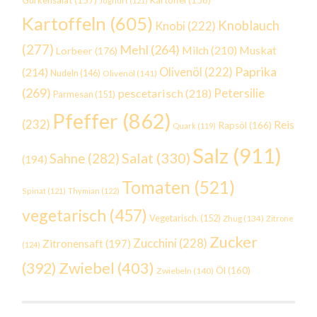
Gurkensalat
(157)
Kartoffel
(156)
Joghurt
(121)
Kartoffeln
(605)
Knoblauch
Knobi
(222)
(277)
Mehl
(264)
Milch
(210)
Muskat
Lorbeer
(176)
Paprika
(214)
Olivenöl
(222)
Nudeln
(146)
Olivenöl
(141)
(269)
Petersilie
pescetarisch
(218)
Parmesan
(151)
Pfeffer
(862)
(232)
Reis
Rapsöl
(166)
Quark
(119)
Salz
(911)
Salat
(330)
Sahne
(282)
(194)
Tomaten
(521)
Spinat
(121)
Thymian
(122)
vegetarisch
(457)
Vegetarisch.
(152)
Zhug
(134)
Zitrone
Zucker
Zucchini
(228)
Zitronensaft
(197)
(124)
Zwiebel
(403)
(392)
Öl
(160)
Zwiebeln
(140)