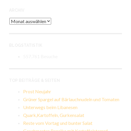
ARCHIV
Archiv
BLOGSTATISTIK
557.761 Besuche
TOP BEITRÄGE & SEITEN
Prost Neujahr
Grüner Spargel auf Bärlauchnudeln und Tomaten
Unterwegs beim Libanesen
Quark,Kartoffeln, Gurkensalat
Reste vom Vortag und bunter Salat
Geschmorter Paprika mit Kartoffelstampf