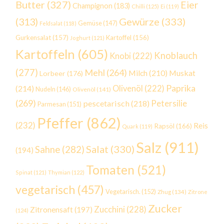
Butter
(327)
Eier
Champignon
(183)
Chilli
(125)
Ei
(119)
Gewürze
(333)
(313)
Gemüse
(147)
Feldsalat
(118)
Gurkensalat
(157)
Kartoffel
(156)
Joghurt
(121)
Kartoffeln
(605)
Knoblauch
Knobi
(222)
(277)
Mehl
(264)
Milch
(210)
Muskat
Lorbeer
(176)
Paprika
(214)
Olivenöl
(222)
Nudeln
(146)
Olivenöl
(141)
(269)
Petersilie
pescetarisch
(218)
Parmesan
(151)
Pfeffer
(862)
(232)
Reis
Rapsöl
(166)
Quark
(119)
Salz
(911)
Salat
(330)
Sahne
(282)
(194)
Tomaten
(521)
Spinat
(121)
Thymian
(122)
vegetarisch
(457)
Vegetarisch.
(152)
Zhug
(134)
Zitrone
Zucker
Zucchini
(228)
Zitronensaft
(197)
(124)