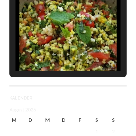
KALENDER
August 2026
M
D
M
D
F
S
S
1
2