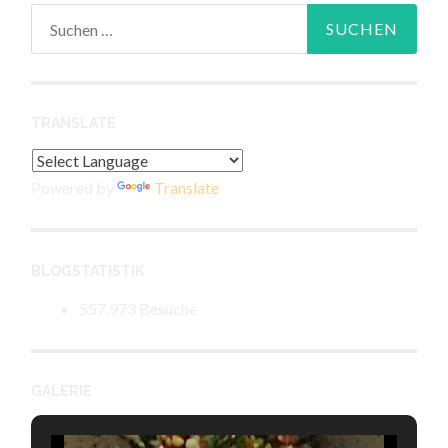
Suchen
nach:
TRANSLATE
Powered by
Translate
BLOGSTATISTIK
557.973 Besuche
GALERIE