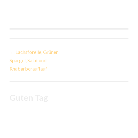
Beitragsnavigation
←
Lachsforelle, Grüner
Spargel, Salat und
Rhabarberauflauf
Guten Tag