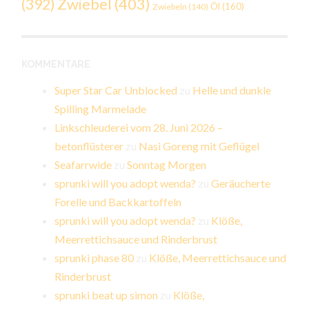
Zwiebel
(403)
(392)
Öl
(160)
Zwiebeln
(140)
KOMMENTARE
Super Star Car Unblocked
zu
Helle und dunkle
Spilling Marmelade
Linkschleuderei vom 28. Juni 2026 –
betonflüsterer
zu
Nasi Goreng mit Geflügel
Seafarrwide
zu
Sonntag Morgen
sprunki will you adopt wenda?
zu
Geräucherte
Forelle und Backkartoffeln
sprunki will you adopt wenda?
zu
Klöße,
Meerrettichsauce und Rinderbrust
sprunki phase 80
zu
Klöße, Meerrettichsauce und
Rinderbrust
sprunki beat up simon
zu
Klöße,