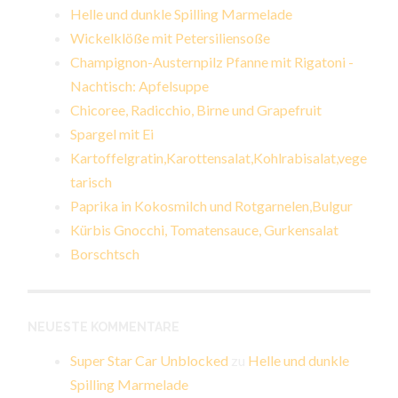
Helle und dunkle Spilling Marmelade
Wickelklöße mit Petersiliensoße
Champignon-Austernpilz Pfanne mit Rigatoni -
Nachtisch: Apfelsuppe
Chicoree, Radicchio, Birne und Grapefruit
Spargel mit Ei
Kartoffelgratin,Karottensalat,Kohlrabisalat,vege
tarisch
Paprika in Kokosmilch und Rotgarnelen,Bulgur
Kürbis Gnocchi, Tomatensauce, Gurkensalat
Borschtsch
NEUESTE KOMMENTARE
Super Star Car Unblocked
zu
Helle und dunkle
Spilling Marmelade