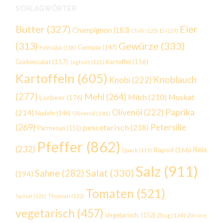
SCHLAGWÖRTER
Butter
(327)
Eier
Champignon
(183)
Chilli
(125)
Ei
(119)
Gewürze
(333)
(313)
Gemüse
(147)
Feldsalat
(118)
Gurkensalat
(157)
Kartoffel
(156)
Joghurt
(121)
Kartoffeln
(605)
Knoblauch
Knobi
(222)
(277)
Mehl
(264)
Milch
(210)
Muskat
Lorbeer
(176)
Paprika
(214)
Olivenöl
(222)
Nudeln
(146)
Olivenöl
(141)
(269)
Petersilie
pescetarisch
(218)
Parmesan
(151)
Pfeffer
(862)
(232)
Reis
Rapsöl
(166)
Quark
(119)
Salz
(911)
Salat
(330)
Sahne
(282)
(194)
Tomaten
(521)
Spinat
(121)
Thymian
(122)
vegetarisch
(457)
Vegetarisch.
(152)
Zhug
(134)
Zitrone