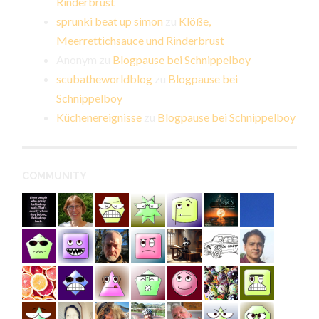
Rinderbrust
sprunki beat up simon
zu
Klöße,
Meerrettichsauce und Rinderbrust
Anonym
zu
Blogpause bei Schnippelboy
scubatheworldblog
zu
Blogpause bei
Schnippelboy
Küchenereignisse
zu
Blogpause bei Schnippelboy
COMMUNITY