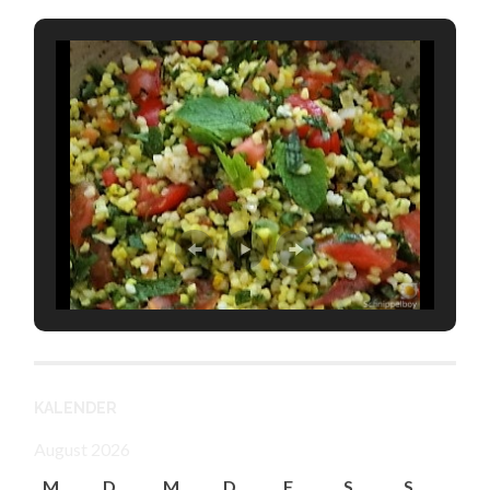
KALENDER
August 2026
M
D
M
D
F
S
S