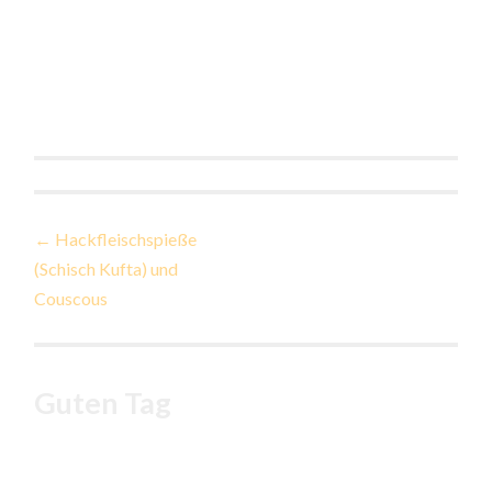
Beitragsnavigation
←
Hackfleischspieße
(Schisch Kufta) und
Couscous
Guten Tag