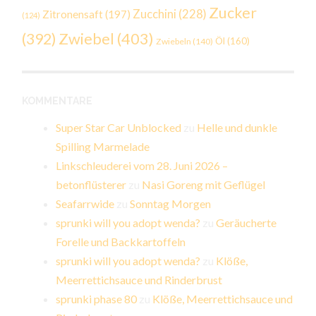
Zucker
Zucchini
(228)
Zitronensaft
(197)
(124)
Zwiebel
(403)
(392)
Öl
(160)
Zwiebeln
(140)
KOMMENTARE
Super Star Car Unblocked
zu
Helle und dunkle
Spilling Marmelade
Linkschleuderei vom 28. Juni 2026 –
betonflüsterer
zu
Nasi Goreng mit Geflügel
Seafarrwide
zu
Sonntag Morgen
sprunki will you adopt wenda?
zu
Geräucherte
Forelle und Backkartoffeln
sprunki will you adopt wenda?
zu
Klöße,
Meerrettichsauce und Rinderbrust
sprunki phase 80
zu
Klöße, Meerrettichsauce und